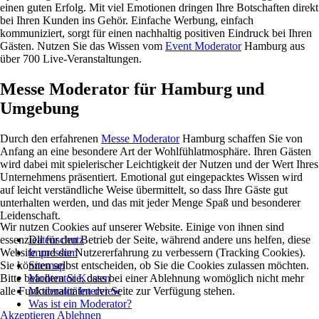
einen guten Erfolg. Mit viel Emotionen dringen Ihre Botschaften direkt
bei Ihren Kunden ins Gehör. Einfache Werbung, einfach
kommuniziert, sorgt für einen nachhaltig positiven Eindruck bei Ihren
Gästen. Nutzen Sie das Wissen vom
Event Moderator
Hamburg aus
über 700 Live-Veranstaltungen.
Messe Moderator für Hamburg und
Umgebung
Durch den erfahrenen
Messe Moderator
Hamburg schaffen Sie von
Anfang an eine besondere Art der Wohlfühlatmosphäre. Ihren Gästen
wird dabei mit spielerischer Leichtigkeit der Nutzen und der Wert Ihres
Unternehmens präsentiert. Emotional gut eingepacktes Wissen wird
auf leicht verständliche Weise übermittelt, so dass Ihre Gäste gut
unterhalten werden, und das mit jeder Menge Spaß und besonderer
Leidenschaft.
Wir nutzen Cookies auf unserer Website. Einige von ihnen sind
Datenschutz
essenziell für den Betrieb der Seite, während andere uns helfen, diese
Impressum
Website und die Nutzererfahrung zu verbessern (Tracking Cookies).
Sitemap
Sie können selbst entscheiden, ob Sie die Cookies zulassen möchten.
Moderator Kosten
Bitte beachten Sie, dass bei einer Ablehnung womöglich nicht mehr
Moderator Interview
alle Funktionalitäten der Seite zur Verfügung stehen.
Was ist ein Moderator?
Akzeptieren
Ablehnen