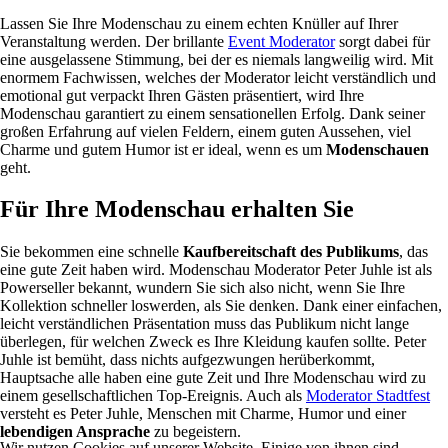
Lassen Sie Ihre Modenschau zu einem echten Knüller auf Ihrer
Veranstaltung werden. Der brillante
Event Moderator
sorgt dabei für
eine ausgelassene Stimmung, bei der es niemals langweilig wird. Mit
enormem Fachwissen, welches der Moderator leicht verständlich und
emotional gut verpackt Ihren Gästen präsentiert, wird Ihre
Modenschau garantiert zu einem sensationellen Erfolg. Dank seiner
großen Erfahrung auf vielen Feldern, einem guten Aussehen, viel
Charme und gutem Humor ist er ideal, wenn es um
Modenschauen
geht.
Für Ihre Modenschau erhalten Sie
Sie bekommen eine schnelle
Kaufbereitschaft des Publikums
, das
eine gute Zeit haben wird. Modenschau Moderator Peter Juhle ist als
Powerseller bekannt, wundern Sie sich also nicht, wenn Sie Ihre
Kollektion schneller loswerden, als Sie denken. Dank einer einfachen,
leicht verständlichen Präsentation muss das Publikum nicht lange
überlegen, für welchen Zweck es Ihre Kleidung kaufen sollte. Peter
Juhle ist bemüht, dass nichts aufgezwungen herüberkommt,
Hauptsache alle haben eine gute Zeit und Ihre Modenschau wird zu
einem gesellschaftlichen Top-Ereignis. Auch als
Moderator Stadtfest
versteht es Peter Juhle, Menschen mit Charme, Humor und einer
lebendigen Ansprache
zu begeistern.
Wir nutzen Cookies auf unserer Website. Einige von ihnen sind